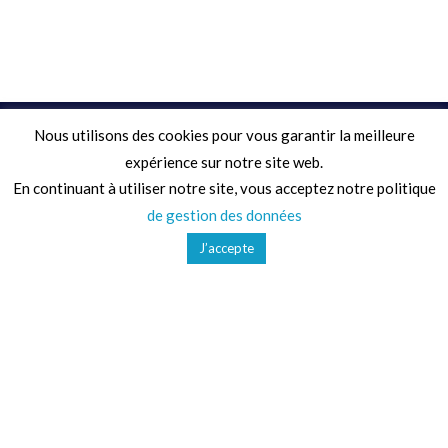
Nous utilisons des cookies pour vous garantir la meilleure
Adresse
expérience sur notre site web.
En continuant à utiliser notre site, vous acceptez notre politique
68 Chemin de la Clare,
de gestion des données
82410, Saint-Etienne-de-Tulmont
J’accepte
Téléphone
01 41 47 36 50
Mail
contact@ludoparc.com