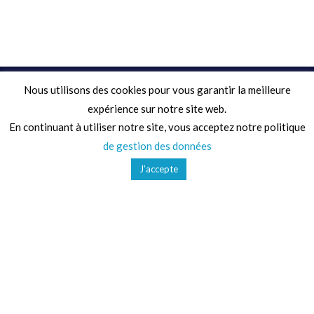
Nous utilisons des cookies pour vous garantir la meilleure
Adresse
expérience sur notre site web.
En continuant à utiliser notre site, vous acceptez notre politique
68 Chemin de la Clare,
de gestion des données
82410, Saint-Etienne-de-Tulmont
J’accepte
Téléphone
01 41 47 36 50
Mail
contact@ludoparc.com