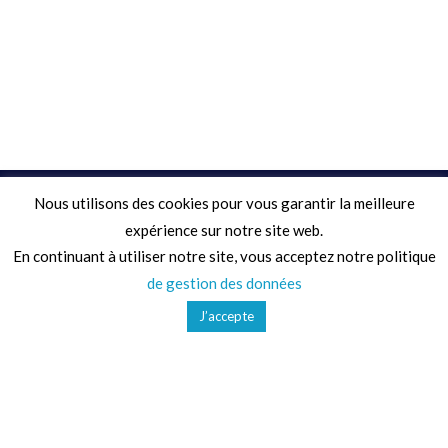
Nous utilisons des cookies pour vous garantir la meilleure
Adresse
expérience sur notre site web.
En continuant à utiliser notre site, vous acceptez notre politique
68 Chemin de la Clare,
de gestion des données
82410, Saint-Etienne-de-Tulmont
J’accepte
Téléphone
01 41 47 36 50
Mail