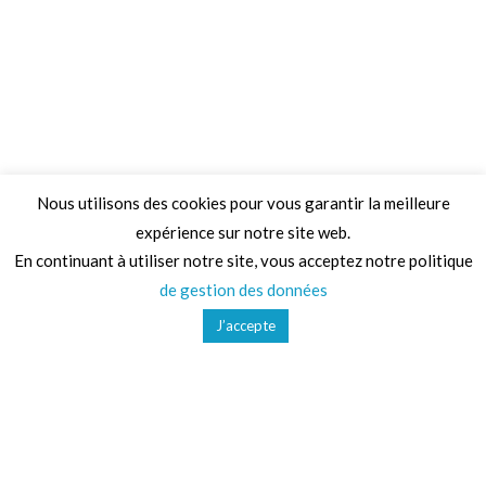
Nous utilisons des cookies pour vous garantir la meilleure
expérience sur notre site web.
Adresse
En continuant à utiliser notre site, vous acceptez notre politique
de gestion des données
68 Chemin de la Clare,
J’accepte
82410, Saint-Etienne-de-Tulmont
Téléphone
01 41 47 36 50