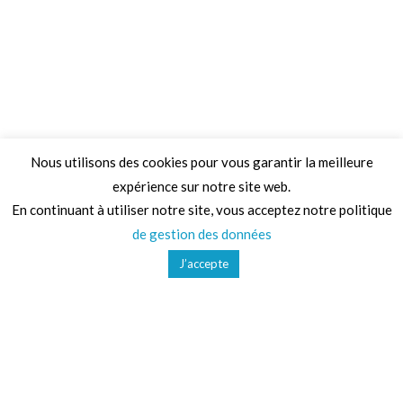
Nous utilisons des cookies pour vous garantir la meilleure
expérience sur notre site web.
Adresse
En continuant à utiliser notre site, vous acceptez notre politique
de gestion des données
68 Chemin de la Clare,
J’accepte
82410, Saint-Etienne-de-Tulmont
Téléphone
01 41 47 36 50
Mail