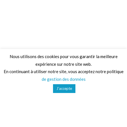
Nous utilisons des cookies pour vous garantir la meilleure
expérience sur notre site web.
Adresse
En continuant à utiliser notre site, vous acceptez notre politique
de gestion des données
68 Chemin de la Clare,
J’accepte
82410, Saint-Etienne-de-Tulmont
Téléphone
01 41 47 36 50