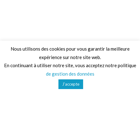
Nous utilisons des cookies pour vous garantir la meilleure
expérience sur notre site web.
Adresse
En continuant à utiliser notre site, vous acceptez notre politique
de gestion des données
68 Chemin de la Clare,
J’accepte
82410, Saint-Etienne-de-Tulmont
Téléphone
01 41 47 36 50
Mail