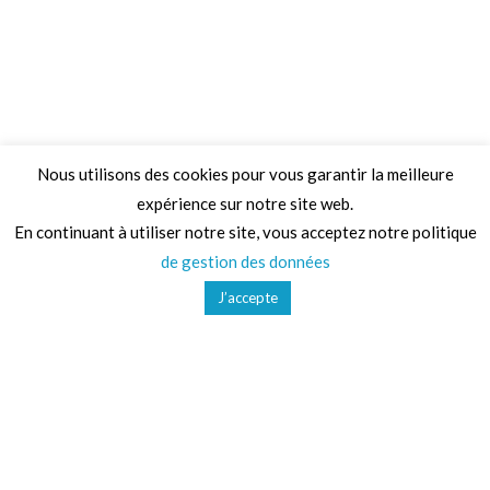
Nous utilisons des cookies pour vous garantir la meilleure
expérience sur notre site web.
Adresse
En continuant à utiliser notre site, vous acceptez notre politique
de gestion des données
68 Chemin de la Clare,
J’accepte
82410, Saint-Etienne-de-Tulmont
Téléphone
01 41 47 36 50
Mail