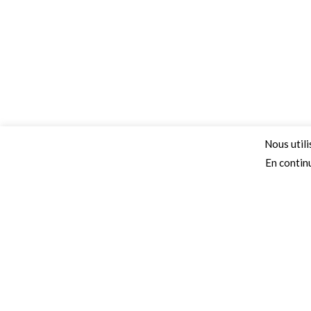
Nous utili
En continu
Adresse
Secteurs 
68 Chemin de la Clare,
Collectivités
82410, Saint-Etienne-de-Tulmont
Autoroutes