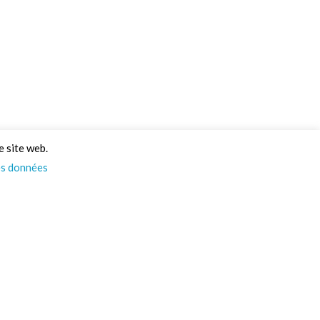
e site web.
es données
Psst… On a des infos
pour vous ! 👀
Actus, nouveautés, et un max d’idées pour vos
projets : tout ça directement dans votre boîte