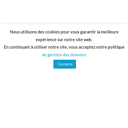
Nous utilisons des cookies pour vous garantir la meilleure
expérience sur notre site web.
Adresse
En continuant à utiliser notre site, vous acceptez notre politique
de gestion des données
68 Chemin de la Clare,
J’accepte
82410, Saint-Etienne-de-Tulmont
Téléphone
01 41 47 36 50
Mail
contact@ludoparc.com