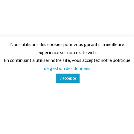
Nous utilisons des cookies pour vous garantir la meilleure
expérience sur notre site web.
Adresse
En continuant à utiliser notre site, vous acceptez notre politique
de gestion des données
68 Chemin de la Clare,
J’accepte
82410, Saint-Etienne-de-Tulmont
Téléphone
01 41 47 36 50
Mail