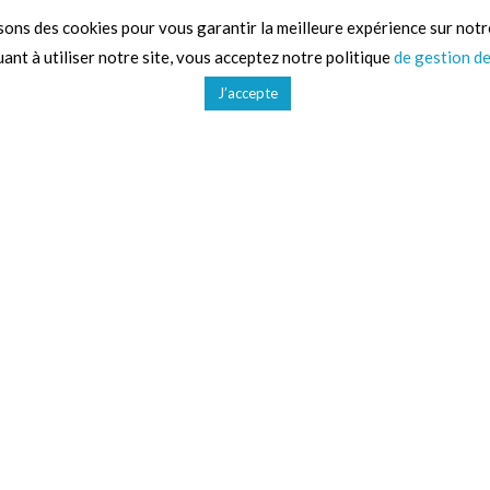
sons des cookies pour vous garantir la meilleure expérience sur notr
ant à utiliser notre site, vous acceptez notre politique
de gestion d
J’accepte
d'activités
Liens utiles
CGV
Gestion des données
Mentions légales
Plan du site
erciaux