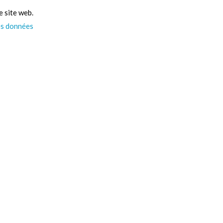
e site web.
es données
Psst… On a des infos
pour vous ! 👀
Actus, nouveautés, et un max d’idées pour vos
projets : tout ça directement dans votre boîte
mail. Alors, on vous ajoute à la liste ?
PS : Promis on spam pas !
S'inscrire