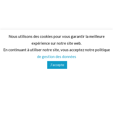
Nous utilisons des cookies pour vous garantir la meilleure
expérience sur notre site web.
Adresse
En continuant à utiliser notre site, vous acceptez notre politique
de gestion des données
68 Chemin de la Clare,
J’accepte
82410, Saint-Etienne-de-Tulmont
Téléphone
01 41 47 36 50
Mail