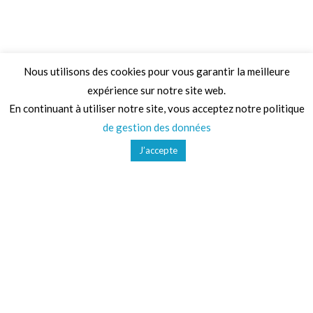
Nous utilisons des cookies pour vous garantir la meilleure
expérience sur notre site web.
Adresse
En continuant à utiliser notre site, vous acceptez notre politique
de gestion des données
68 Chemin de la Clare,
J’accepte
82410, Saint-Etienne-de-Tulmont
Téléphone
01 41 47 36 50
Mail
contact@ludoparc.com