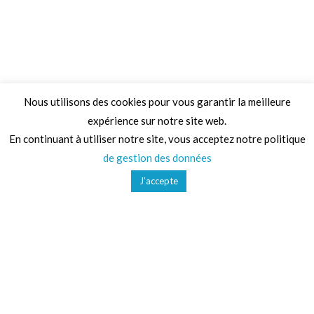
Nous utilisons des cookies pour vous garantir la meilleure
expérience sur notre site web.
Adresse
En continuant à utiliser notre site, vous acceptez notre politique
de gestion des données
68 Chemin de la Clare,
J’accepte
82410, Saint-Etienne-de-Tulmont
Téléphone
01 41 47 36 50
Mail