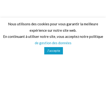
Nous utilisons des cookies pour vous garantir la meilleure
expérience sur notre site web.
Adresse
En continuant à utiliser notre site, vous acceptez notre politique
de gestion des données
68 Chemin de la Clare,
J’accepte
82410, Saint-Etienne-de-Tulmont
Téléphone
01 41 47 36 50
Mail
contact@ludoparc.com