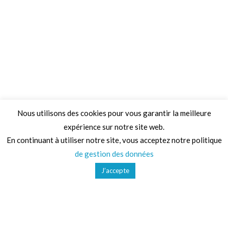
Nous utilisons des cookies pour vous garantir la meilleure
expérience sur notre site web.
Adresse
En continuant à utiliser notre site, vous acceptez notre politique
de gestion des données
68 Chemin de la Clare,
J’accepte
82410, Saint-Etienne-de-Tulmont
Téléphone
01 41 47 36 50