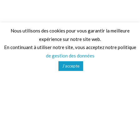
Nous utilisons des cookies pour vous garantir la meilleure
expérience sur notre site web.
Adresse
En continuant à utiliser notre site, vous acceptez notre politique
de gestion des données
68 Chemin de la Clare,
J’accepte
82410, Saint-Etienne-de-Tulmont
Téléphone
01 41 47 36 50
Mail
contact@ludoparc.com