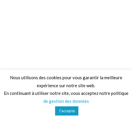
Nous utilisons des cookies pour vous garantir la meilleure
expérience sur notre site web.
Adresse
En continuant à utiliser notre site, vous acceptez notre politique
de gestion des données
68 Chemin de la Clare,
J’accepte
82410, Saint-Etienne-de-Tulmont
Téléphone