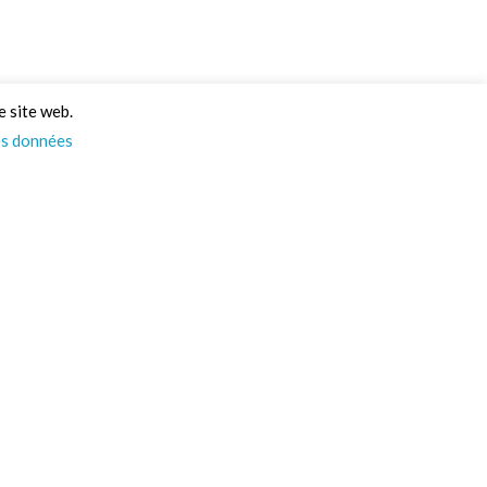
e site web.
es données
Psst… On a des infos
pour vous ! 👀
Actus, nouveautés, et un max d’idées pour vos
projets : tout ça directement dans votre boîte
mail. Alors, on vous ajoute à la liste ?
PS : Promis on spam pas !