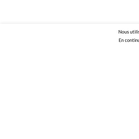
Nous utili
En continu
Adresse
Secteurs 
68 Chemin de la Clare,
Collectivités
82410, Saint-Etienne-de-Tulmont
Autoroutes
Téléphone
Campings
Ecoles
01 41 47 36 50
Crèches