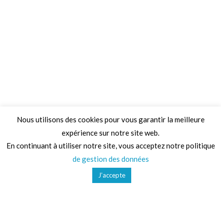
Nous utilisons des cookies pour vous garantir la meilleure
expérience sur notre site web.
Adresse
En continuant à utiliser notre site, vous acceptez notre politique
de gestion des données
68 Chemin de la Clare,
J’accepte
82410, Saint-Etienne-de-Tulmont
Téléphone