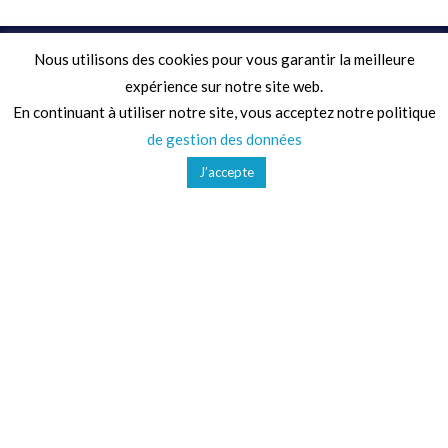
Nous utilisons des cookies pour vous garantir la meilleure
Adresse
expérience sur notre site web.
En continuant à utiliser notre site, vous acceptez notre politique
68 Chemin de la Clare,
de gestion des données
82410, Saint-Etienne-de-Tulmont
J’accepte
Téléphone
01 41 47 36 50
Mail
contact@ludoparc.com
Secteurs d'activités
Collectivités