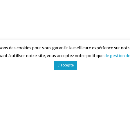
sons des cookies pour vous garantir la meilleure expérience sur notr
ant à utiliser notre site, vous acceptez notre politique
de gestion d
J’accepte
d'activités
Liens utiles
CGV
Gestion des données
Mentions légales