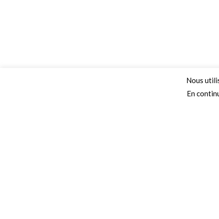
Nous utili
En continu
Adresse
Secteurs 
68 Chemin de la Clare,
Collectivités
82410, Saint-Etienne-de-Tulmont
Autoroutes
Téléphone
Campings