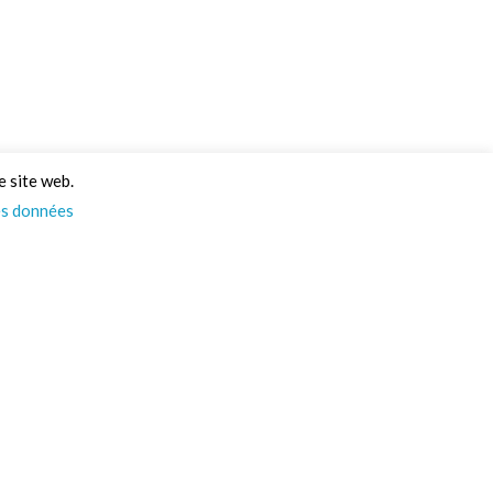
e site web.
es données
Psst… On a des infos
pour vous ! 👀
Actus, nouveautés, et un max d’idées pour vos
projets : tout ça directement dans votre boîte
mail. Alors, on vous ajoute à la liste ?