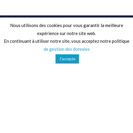
Nous utilisons des cookies pour vous garantir la meilleure
Adresse
expérience sur notre site web.
En continuant à utiliser notre site, vous acceptez notre politique
68 Chemin de la Clare,
de gestion des données
82410, Saint-Etienne-de-Tulmont
J’accepte
Téléphone
01 41 47 36 50
Mail
contact@ludoparc.com
Secteurs d'activités