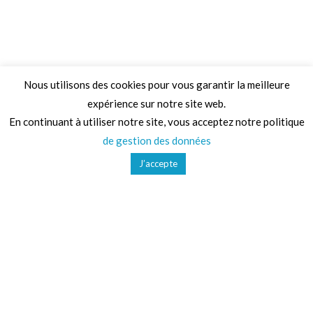
Nous utilisons des cookies pour vous garantir la meilleure
expérience sur notre site web.
Adresse
En continuant à utiliser notre site, vous acceptez notre politique
de gestion des données
68 Chemin de la Clare,
J’accepte
82410, Saint-Etienne-de-Tulmont
Téléphone
01 41 47 36 50
Mail
contact@ludoparc.com