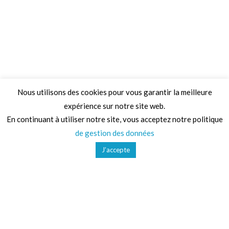
Nous utilisons des cookies pour vous garantir la meilleure
expérience sur notre site web.
Adresse
En continuant à utiliser notre site, vous acceptez notre politique
de gestion des données
68 Chemin de la Clare,
J’accepte
82410, Saint-Etienne-de-Tulmont
Téléphone
01 41 47 36 50
Mail