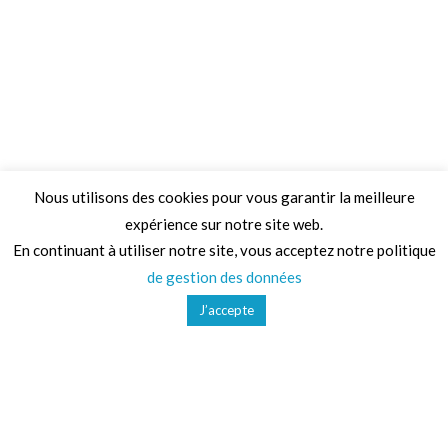
Nous utilisons des cookies pour vous garantir la meilleure
expérience sur notre site web.
Adresse
En continuant à utiliser notre site, vous acceptez notre politique
de gestion des données
68 Chemin de la Clare,
J’accepte
82410, Saint-Etienne-de-Tulmont
Téléphone
01 41 47 36 50