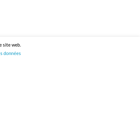
e site web.
es données
Psst… On a des infos
pour vous ! 👀
Actus, nouveautés, et un max d’idées pour vos
projets : tout ça directement dans votre boîte
mail. Alors, on vous ajoute à la liste ?
PS : Promis on spam pas !