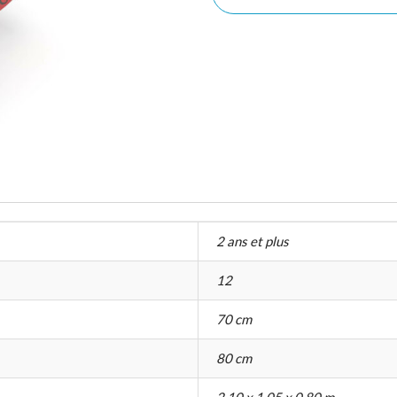
2 ans et plus
12
70 cm
80 cm
2,10 x 1,05 x 0,80 m