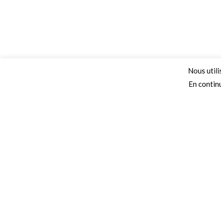
Nous utili
En continu
Adresse
Secteurs 
68 Chemin de la Clare,
Collectivités
82410, Saint-Etienne-de-Tulmont
Autoroutes
Téléphone
Campings
Ecoles