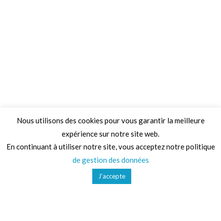
Nous utilisons des cookies pour vous garantir la meilleure
expérience sur notre site web.
Adresse
En continuant à utiliser notre site, vous acceptez notre politique
de gestion des données
68 Chemin de la Clare,
J’accepte
82410, Saint-Etienne-de-Tulmont
Téléphone