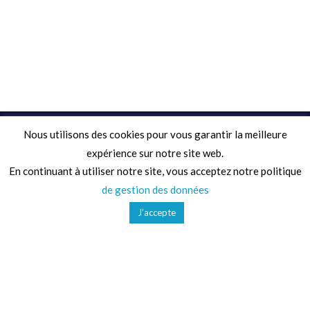
Nous utilisons des cookies pour vous garantir la meilleure
Adresse
expérience sur notre site web.
En continuant à utiliser notre site, vous acceptez notre politique
68 Chemin de la Clare,
de gestion des données
82410, Saint-Etienne-de-Tulmont
J’accepte
Téléphone
01 41 47 36 50
Mail