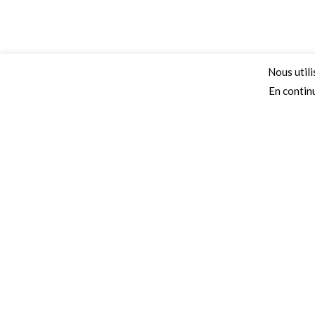
Nous utili
En continu
Adresse
Secteurs 
68 Chemin de la Clare,
Collectivités
82410, Saint-Etienne-de-Tulmont
Autoroutes
Téléphone
Campings
Ecoles
01 41 47 36 50
Crèches