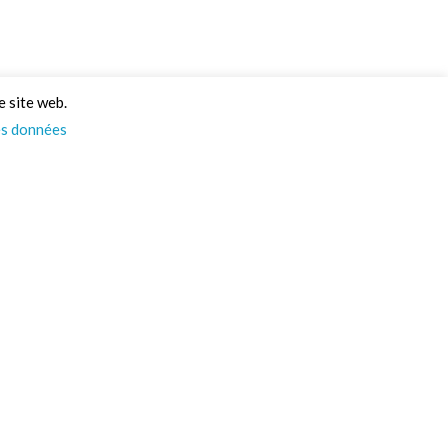
e site web.
es données
Psst… On a des infos
pour vous ! 👀
Actus, nouveautés, et un max d’idées pour vos
projets : tout ça directement dans votre boîte
mail. Alors, on vous ajoute à la liste ?
PS : Promis on spam pas !