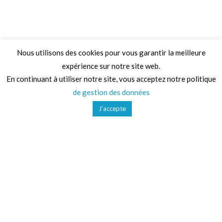
Nous utilisons des cookies pour vous garantir la meilleure
expérience sur notre site web.
Adresse
En continuant à utiliser notre site, vous acceptez notre politique
de gestion des données
68 Chemin de la Clare,
J’accepte
82410, Saint-Etienne-de-Tulmont
Téléphone
01 41 47 36 50
Mail
contact@ludoparc.com