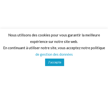
Nous utilisons des cookies pour vous garantir la meilleure
expérience sur notre site web.
Adresse
En continuant à utiliser notre site, vous acceptez notre politique
de gestion des données
68 Chemin de la Clare,
J’accepte
82410, Saint-Etienne-de-Tulmont
Téléphone
01 41 47 36 50
Mail